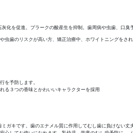
の再石灰化を促進。プラークの酸産生を抑制。歯周病や虫歯、口
や虫歯のリスクが高い方、矯正治療中、ホワイトニングをされ
行を予防します。
れる３つの香味とかわいいキャラクターを採用
合歯ミガキです。歯のエナメル質に作用してむし歯に負けない丈
安心してお使いになれます。乳幼児、学童のむし歯予防に。（