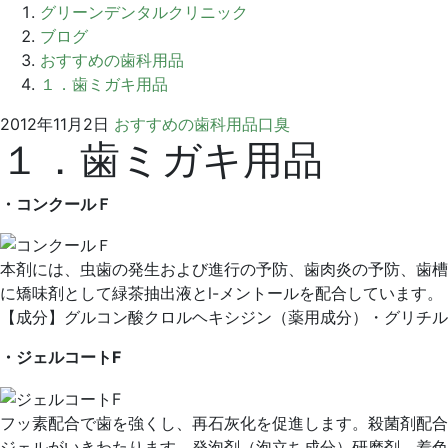
グリーンデンタルクリニック
ブログ
おすすめの歯科用品
１．歯ミガキ用品
2021
グ
2012年11月2日
おすすめの歯科用品
口臭
１．歯ミガキ用品
年
リ
10
ー
月
ン
・コンクールＦ
4
デ
日
ン
タ
本剤には、虫歯の発生および進行の予防、歯肉炎の予防、歯槽
ル
に矯味剤として緑茶抽出液とl-メントールを配合しています。
ク
【成分】グルコン酸クロルヘキシジン（薬用成分）・グリチル
リ
・ジェルコートF
ニ
ッ
ク
フッ素配合で歯を強くし、再石灰化を促進します。殺菌剤配合
ジェルがいきわたります。発泡剤（泡立ち成分）研磨剤、着色