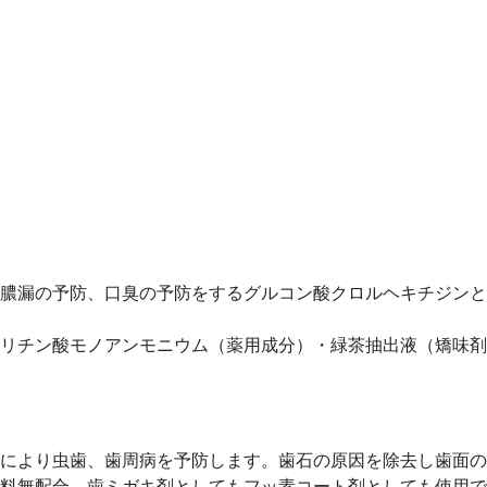
膿漏の予防、口臭の予防をするグルコン酸クロルヘキチジンと
リチン酸モノアンモニウム（薬用成分）・緑茶抽出液（矯味剤）
により虫歯、歯周病を予防します。歯石の原因を除去し歯面の
料無配合。歯ミガキ剤としてもフッ素コート剤としても使用でき