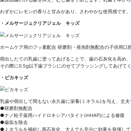
わずかにレモンの香りと甘みがあり、さわやかな使用感です。
・メルサージュクリアジェル キッズ
ホームケア用のフッ素配合 研磨剤・発泡剤無配合の子供用口腔
萌出したての乳歯に塗ってあげることで、歯の石灰化を高め、
その際に0.5g以下歯ブラシにのせてブラッシングしてあげて
・ピカキッズ
乳歯や萌出して間もない永久歯に栄養(ミネラル)を与え、丈
●研磨剤無配合
●ナノ粒子薬用ハイドロキシアパタイト(mHAP)による修復
●歯垢を除去
●ミネラルを補給し再石灰化、大人でも充分に効果を発揮して