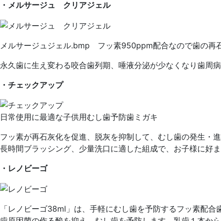
・メルサージュ クリアジェル
メルサージュジェル.bmp フッ素950ppm配合なので歯
永久歯に生え変わる咬合歯列期、唾液分泌が少なくなり歯周病
・チェックアップ
日常使用に最適な子供用むし歯予防歯ミガキ
フッ素が再石灰化を促進、脱灰を抑制して、むし歯の発生・進
長時間ブラッシング、少量洗口に適した組成で、お子様に好ま
・レノビーゴ
「レノビーゴ38ml」は、手軽にむし歯を予防するフッ素配
歯原因菌の作る酸を抑え、むし歯を予防します。乳歯１本から