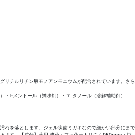
グリチルリチン酸モノアンモニウムが配合されています。さら
・l-メントール（矯味剤）・エ タノール（溶解補助剤）
汚れを落とします。ジェル状歯ミガキなので細かい部分にまで
ます。【成分】薬用 成分：フッ化ナトリウム950ppm・塩