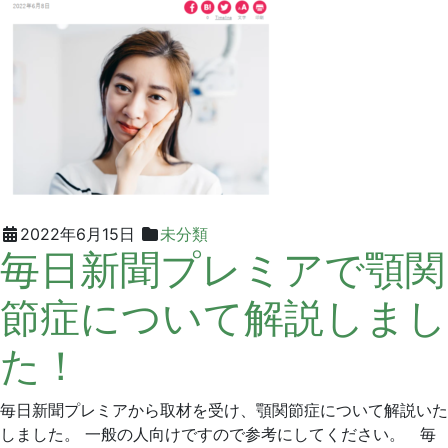
リ
ニ
ッ
ク
2022
グ
2022年6月15日
未分類
毎日新聞プレミアで顎関
年
リ
6
ー
節症について解説しまし
月
ン
15
デ
た！
日
ン
タ
ル
毎日新聞プレミアから取材を受け、顎関節症について解説いた
ク
しました。 一般の人向けですので参考にしてください。 毎