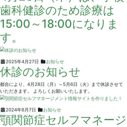
歯科健診のため診療は
月
ン
22
デ
15:00～18:00になりま
日
ン
タ
す。
ル
ク
リ
ニ
ッ
2025
グ
2025年4月27日
お知らせ
休診のお知らせ
ク
年
リ
4
ー
月
ン
都合により、4月28日（月）～5月6日（火）まで休診させて
27
デ
いただきます。 よろしくお願いいたします。
日
ン
タ
ル
2024
グ
2024年6月7日
お知らせ
顎関節症セルフマネージ
ク
年
リ
リ
11
ー