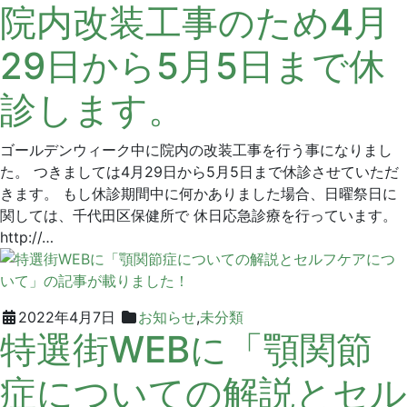
院内改装工事のため4月
年
リ
4
ー
29日から5月5日まで休
月
ン
29
デ
診します。
日
ン
タ
ル
ゴールデンウィーク中に院内の改装工事を行う事になりまし
ク
た。 つきましては4月29日から5月5日まで休診させていただ
リ
きます。 もし休診期間中に何かありました場合、日曜祭日に
ニ
関しては、千代田区保健所で 休日応急診療を行っています。
ッ
http://…
ク
2022
グ
2022年4月7日
お知らせ
,
未分類
特選街WEBに「顎関節
年
リ
4
ー
症についての解説とセル
月
ン
7
デ