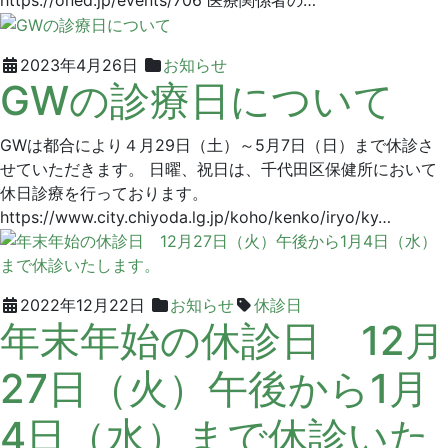
2023
グ
2023年4月26日
お知らせ
GWの診療日について
年
リ
4
ー
月
ン
GWは都合により４月29日（土）～5月7日（日）まで休診さ
26
デ
せていただきます。 日曜、祝日は、千代田区保健所において
日
ン
休日診療を行っております。
タ
https://www.city.chiyoda.lg.jp/koho/kenko/iryo/ky…
ル
ク
リ
ニ
2022
グ
2022年12月22日
お知らせ
休診日
年末年始の休診日 12月
ッ
年
リ
ク
12
ー
27日（火）午後から1月
月
ン
22
デ
4日（水）まで休診いた
日
ン