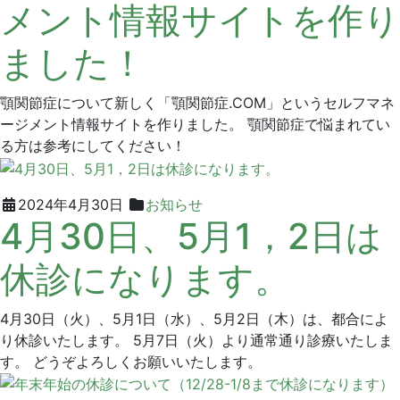
メント情報サイトを作り
ニ
月
ン
ッ
29
デ
ました！
ク
日
ン
タ
ル
顎関節症について新しく「顎関節症.COM」というセルフマネ
ク
ージメント情報サイトを作りました。 顎関節症で悩まれてい
リ
る方は参考にしてください！
ニ
ッ
ク
2024
グ
2024年4月30日
お知らせ
4月30日、5月1，2日は
年
リ
11
ー
休診になります。
月
ン
29
デ
日
ン
4月30日（火）、5月1日（水）、5月2日（木）は、都合によ
タ
り休診いたします。 5月7日（火）より通常通り診療いたしま
ル
す。 どうぞよろしくお願いいたします。
ク
リ