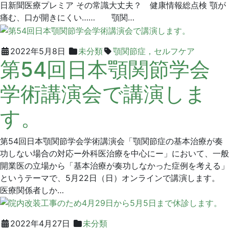
リ
日新聞医療プレミア その常識大丈夫？ 健康情報総点検 顎が
ニ
痛む、口が開きにくい…… 顎関…
ッ
ク
2022
グ
2022年5月8日
未分類
顎関節症，セルフケア
第54回日本顎関節学会
年
リ
5
ー
学術講演会で講演しま
月
ン
8
デ
す。
日
ン
タ
ル
第54回日本顎関節学会学術講演会「顎関節症の基本治療が奏
ク
功しない場合の対応ー外科医治療を中心にー」において、一般
リ
開業医の立場から「基本治療が奏功しなかった症例を考える」
ニ
というテーマで、5月22日（日）オンラインで講演します。
ッ
医療関係者しか…
ク
2022
グ
2022年4月27日
未分類