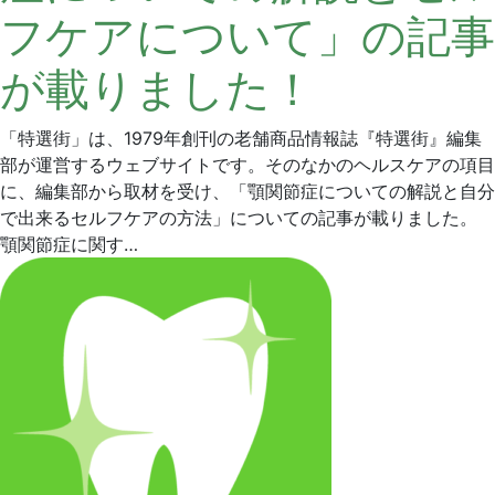
フケアについて」の記事
日
ン
タ
が載りました！
ル
ク
リ
「特選街」は、1979年創刊の老舗商品情報誌『特選街』編集
ニ
部が運営するウェブサイトです。そのなかのヘルスケアの項目
ッ
に、編集部から取材を受け、「顎関節症についての解説と自分
ク
で出来るセルフケアの方法」についての記事が載りました。
顎関節症に関す…