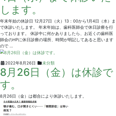
タ
します。
ル
ク
リ
年末年始の休診日 12月27日（火）13：00から1月4日（水）ま
ニ
で休診いたします。 年末年始は、歯科医師会で休日診療を行
ッ
っております。 休診中に何かありましたら、お近くの歯科医
ク
師会のHPに休日診療の場所、時間が明記してあると思います
ので …
2022
グ
2022年8月26日
未分類
8月26日（金）は休診で
年
リ
8
ー
す。
月
ン
26
デ
日
ン
8月26日（金）は都合により休診いたします。
タ
ル
ク