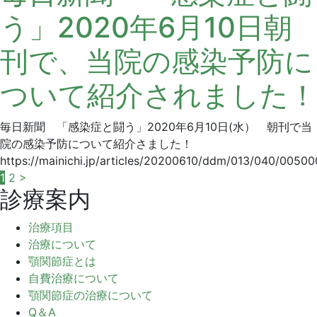
6
ー
う」2020年6月10日朝
月
ン
10
デ
刊で、当院の感染予防に
日
ン
タ
ついて紹介されました！
ル
ク
リ
毎日新聞 「感染症と闘う」2020年6月10日(水） 朝刊で当
ニ
院の感染予防について紹介さました！
ッ
https://mainichi.jp/articles/20200610/ddm/013/040/00500
ク
投
1
2
>
診療案内
稿
治療項目
の
治療について
ペ
顎関節症とは
自費治療について
ー
顎関節症の治療について
ジ
Q＆A