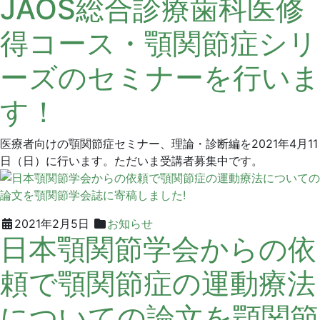
JAOS総合診療歯科医修
年
リ
10
ー
得コース・顎関節症シリ
月
ン
4
デ
ーズのセミナーを行いま
日
ン
タ
す！
ル
ク
リ
医療者向けの顎関節症セミナー、理論・診断編を2021年4月11
ニ
日（日）に行います。ただいま受講者募集中です。
ッ
ク
2022
グ
2021年2月5日
お知らせ
日本顎関節学会からの依
年
リ
1
ー
頼で顎関節症の運動療法
月
ン
21
デ
についての論文を顎関節
日
ン