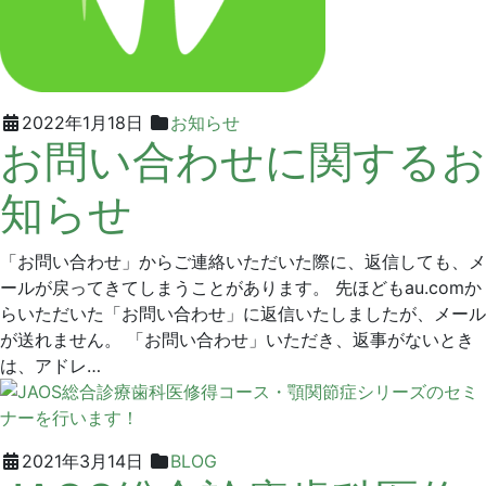
2022
グ
2022年1月18日
お知らせ
お問い合わせに関するお
年
リ
1
ー
知らせ
月
ン
21
デ
日
ン
「お問い合わせ」からご連絡いただいた際に、返信しても、メ
タ
ールが戻ってきてしまうことがあります。 先ほどもau.comか
ル
らいただいた「お問い合わせ」に返信いたしましたが、メール
ク
が送れません。 「お問い合わせ」いただき、返事がないとき
リ
は、アドレ…
ニ
ッ
ク
2021
グ
2021年3月14日
BLOG