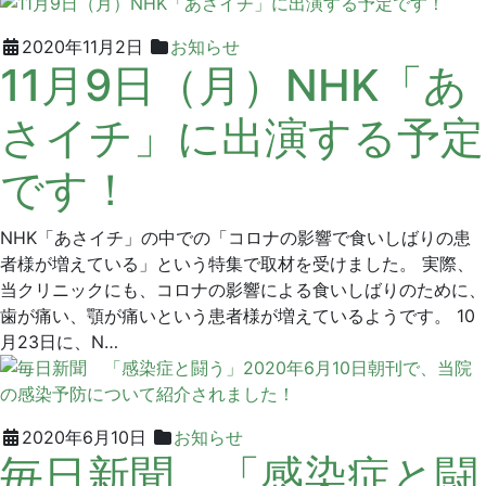
ッ
ク
2021
グ
2020年11月2日
お知らせ
11月9日（月）NHK「あ
年
リ
10
ー
さイチ」に出演する予定
月
ン
4
デ
です！
日
ン
タ
ル
NHK「あさイチ」の中での「コロナの影響で食いしばりの患
ク
者様が増えている」という特集で取材を受けました。 実際、
リ
当クリニックにも、コロナの影響による食いしばりのために、
ニ
歯が痛い、顎が痛いという患者様が増えているようです。 10
ッ
月23日に、N…
ク
2020
グ
2020年6月10日
お知らせ
毎日新聞 「感染症と闘
年
リ