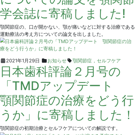
タ
学会誌に寄稿しました!
ル
ク
リ
顎関節症の、口が開かない、顎が痛いなどに対する治療である
ニ
運動療法の考え方についての論文を出しました。
ッ
ク
2021
グ
2021年1月29日
お知らせ
顎関節症，セルフケア
日本歯科評論２月号の
年
リ
1
ー
「TMDアップデート
月
ン
29
デ
顎関節症の治療をどう行
日
ン
タ
うか」に寄稿しました！
ル
ク
リ
顎関節症の初期治療とセルフケアについての解説です。
ニ