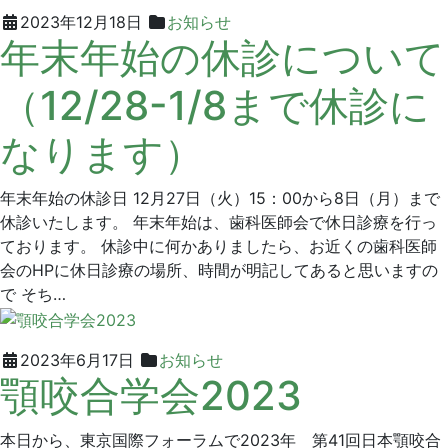
ニ
2023
グ
2023年12月18日
お知らせ
年末年始の休診について
ッ
年
リ
ク
12
ー
（12/28-1/8まで休診に
月
ン
18
デ
なります）
日
ン
タ
ル
年末年始の休診日 12月27日（火）15：00から8日（月）まで
ク
休診いたします。 年末年始は、歯科医師会で休日診療を行っ
リ
ております。 休診中に何かありましたら、お近くの歯科医師
ニ
会のHPに休日診療の場所、時間が明記してあると思いますの
ッ
で そち…
ク
2023
グ
2023年6月17日
お知らせ
顎咬合学会2023
年
リ
6
ー
月
ン
本日から、東京国際フォーラムで2023年 第41回日本顎咬合