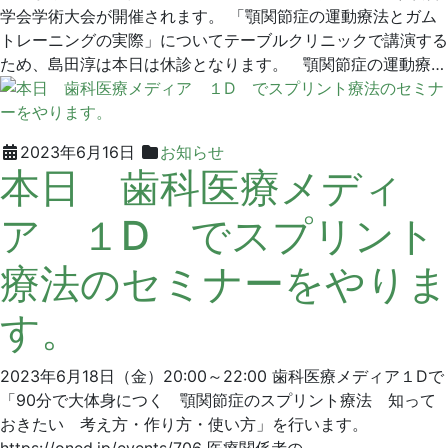
17
デ
学会学術大会が開催されます。 「顎関節症の運動療法とガム
日
ン
トレーニングの実際」についてテーブルクリニックで講演する
タ
ため、島田淳は本日は休診となります。 顎関節症の運動療…
ル
ク
リ
ニ
2023
グ
2023年6月16日
お知らせ
本日 歯科医療メディ
ッ
年
リ
ク
6
ー
ア １D でスプリント
月
ン
16
デ
療法のセミナーをやりま
日
ン
タ
す。
ル
ク
リ
2023年6月18日（金）20:00～22:00 歯科医療メディア１Dで
ニ
「90分で大体身につく 顎関節症のスプリント療法 知って
ッ
おきたい 考え方・作り方・使い方」を行います。
ク
https://oned.jp/events/706 医療関係者の…